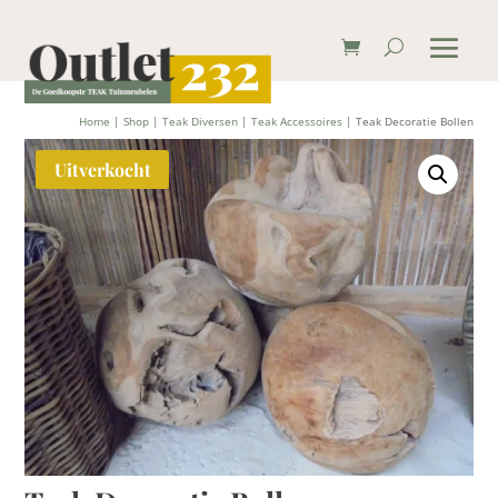
Home
|
Shop
|
Teak Diversen
|
Teak Accessoires
| Teak Decoratie Bollen
Uitverkocht