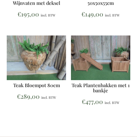
50x50x55cm
Wijnvaten met deksel
€
149,00
€
195,00
incl. BTW
incl. BTW
Teak Plantenbakken met 1
Teak Bloempot 80cm
bankje
€
289,00
incl. BTW
€
477,00
incl. BTW