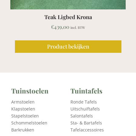
Krona
Teak Tuinset Tafel RH 150/2
Murai stapelstoelen
 BTW
€
913,00
incl. BTW
jken
Product bekijken
Tuinstoelen
Tuintafels
Armstoelen
Ronde Tafels
Klapstoelen
Uitschuiftafels
Stapelstoelen
Salontafels
Schommelstoelen
Sta- & Bartafels
Barkrukken
Tafelaccessoires