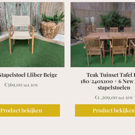
ak Tuinset Tafel RH
Teak Tuinset Klaptafe
240x100 + 6 New Netty
100cm + 4 Lombok st
stapelstoelen
€
415,00
incl. BTW
€
1 .209,00
incl. BTW
Product bekijken
Product bekijken