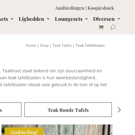
Aanbiedingen
|
Koopjeshoek
sets
Ligbedden
Loungesets
Diversen
Home
|
Shop
|
Teak Tafels
| Teak Tafelbladen
en. Teakhout staat bekend om zijn duurzaamheid en
 van teak tafelbladen is hun weerbestendigheid.
 tafelbladen ideaal voor gebruik in de tuin of op het
Teak Uitschuiftafels
Aanbieding!