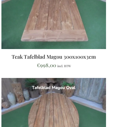
Teak Tafelblad Magou 300x100x3cm
€
998,00
incl. BTW