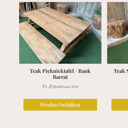
nk
Teak Stapelstoel Lliber Beige
Te
180/
€
369,00
incl. BTW
Product bekijken