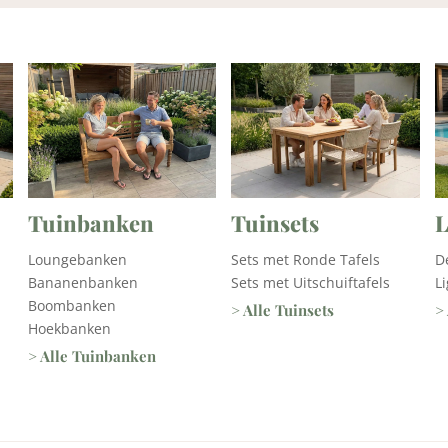
Tuinsets
L
Tuinbanken
Sets met Ronde Tafels
D
Loungebanken
Sets met Uitschuiftafels
L
Bananenbanken
Boombanken
> Alle Tuinsets
>
Hoekbanken
> Alle Tuinbanken