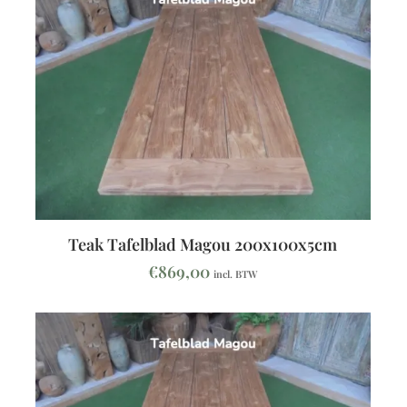
Teak Tafelblad Magou 200x100x5cm
€
869,00
incl. BTW