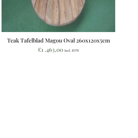
Teak Tafelblad Magou Oval 260x120x5cm
€
1 .463,00
incl. BTW