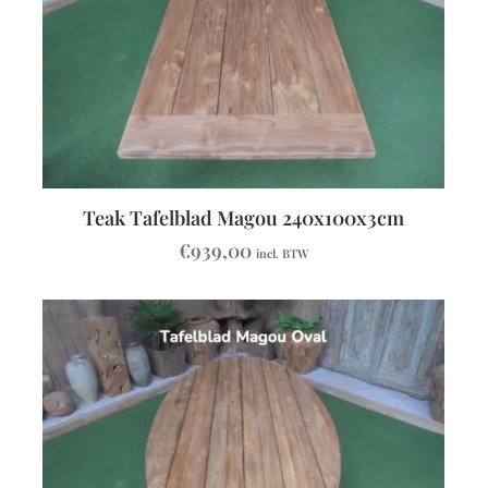
Teak Tafelblad Magou 240x100x3cm
€
939,00
incl. BTW