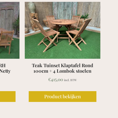
l Rond
Teak Ligbed Barrat
oelen
€
539,00
incl. BTW
Product bekijken