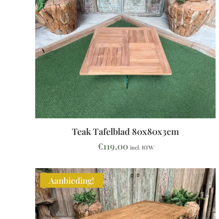
Teak Tafelblad 80x80x3cm
€
119,00
incl. BTW
Aanbieding!