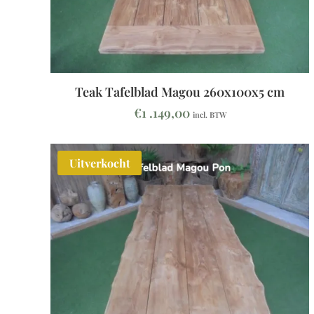
Teak Tafelblad Magou 260x100x5 cm
€
1 .149,00
incl. BTW
Uitverkocht