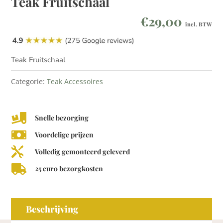
Teak Fruitschaal
€
29,00
incl. BTW
Teak Fruitschaal
Categorie:
Teak Accessoires

Snelle bezorging

Voordelige prijzen

Volledig gemonteerd geleverd

25 euro bezorgkosten
Beschrijving