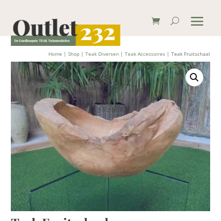
Home
|
Shop
|
Teak Diversen
|
Teak Accessoires
| Teak Fruitschaal