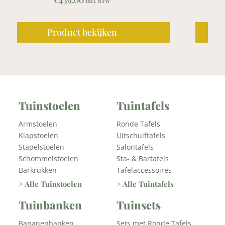
€
913,00
incl. BTW
Product bekijken
Tuinstoelen
Tuintafels
Armstoelen
Ronde Tafels
Klapstoelen
Uitschuiftafels
Stapelstoelen
Salontafels
Schommelstoelen
Sta- & Bartafels
Barkrukken
Tafelaccessoires
> Alle Tuinstoelen
> Alle Tuintafels
Tuinbanken
Tuinsets
Bananenbanken
Sets met Ronde Tafels