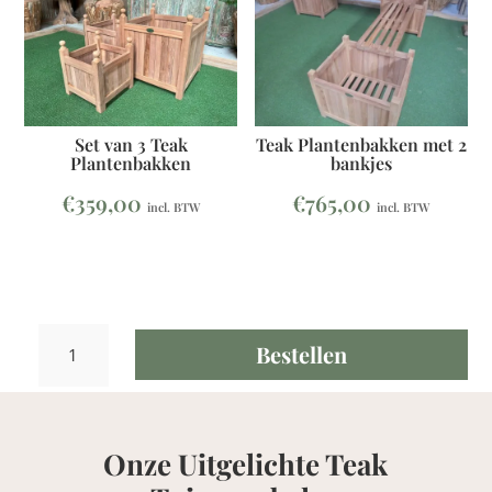
Set van 3 Teak
Teak Plantenbakken met 2
Plantenbakken
bankjes
€
359,00
€
765,00
incl. BTW
incl. BTW
Teak
Bestellen
Fruitschaal
aantal
Onze Uitgelichte Teak