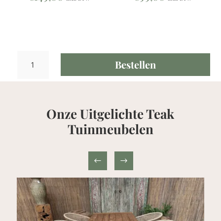
Teak
Bestellen
Bijzettafel
Lombok
2
level
Onze Uitgelichte Teak
aantal
Tuinmeubelen