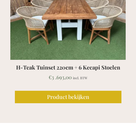
k Tuinset 220cm + 6 Kecapi Stoelen
Teak Pi
€
3 .693,00
incl. BTW
Product bekijken