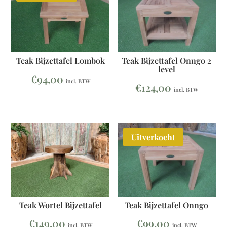
Teak Bijzettafel Onngo 2
Teak Bijzettafel Lombok
level
€
94,00
incl. BTW
€
124,00
incl. BTW
Uitverkocht
Teak Wortel Bijzettafel
Teak Bijzettafel Onngo
€
149,00
€
99,00
incl. BTW
incl. BTW