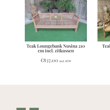
Teak Loungebank Nusina 210
Tea
cm incl. zitkussen
€
837,00
incl. BTW