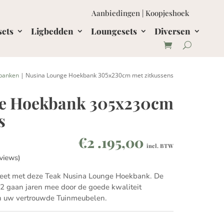
Aanbiedingen
|
Koopjeshoek
sets
Ligbedden
Loungesets
Diversen
banken
| Nusina Lounge Hoekbank 305x230cm met zitkussens
ge Hoekbank 305x230cm
s
€
2 .195,00
incl. BTW
eet met deze Teak Nusina Lounge Hoekbank. De
2 gaan jaren mee door de goede kwaliteit
van uw vertrouwde Tuinmeubelen.