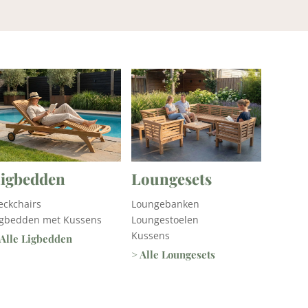
igbedden
Loungesets
eckchairs
Loungebanken
igbedden met Kussens
Loungestoelen
Kussens
 Alle Ligbedden
> Alle Loungesets