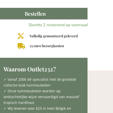
Bestellen
Slechts 2 resterend op voorraad

Volledig gemonteerd geleverd

25 euro bezorgkosten
Waarom Outlet232?
✓ Vanaf 2000 dé specialist met de grootste
collectie teak tuinmeubelen
✓ Onze tuinmeubelen worden op
ambachtelijke wijze vervaardigd van massief
tropisch hardhout
✓ Wij leveren voor €25 in heel België en