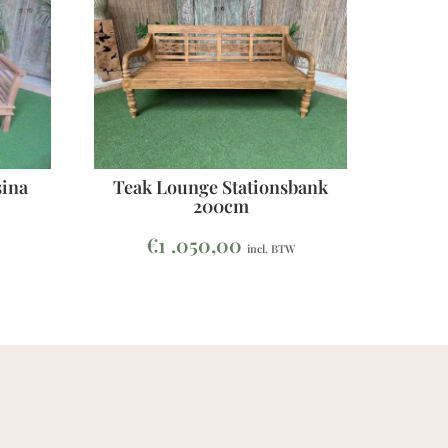
ina
Teak Lounge Stationsbank
200cm
€
1 .050,00
incl. BTW