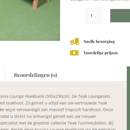
Nusina
Lounge
Hoekbank
305x230cm
met

Snelle bezorging
zitkussens
aantal

Voordelige prijzen
Beoordelingen (0)
sina Lounge Hoekbank (305x230cm). De Teak Loungesets
it teakhout. Zo geniet u altijd van uw vertrouwde Teak
ke wijze vervaardigd van massief tropisch hardhout. Onze
 zodat u direct na ontvangst geniet van uw nieuwe
pecialist met de grootste collectie Teak Tuinmeubelen. Bij
eubelen. Bestel deze Nusina Lounge Hoekbank via de webshop