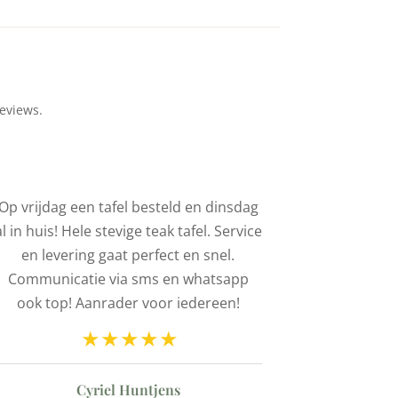
eviews.
Op vrijdag een tafel besteld en dinsdag
We hebbe
al in huis! Hele stevige teak tafel. Service
stoelen 
en levering gaat perfect en snel.
Mooie kwalit
Communicatie via sms en whatsapp
vriendelij
ook top! Aanrader voor iedereen!
snelle lever
Cyriel Huntjens
Barbar