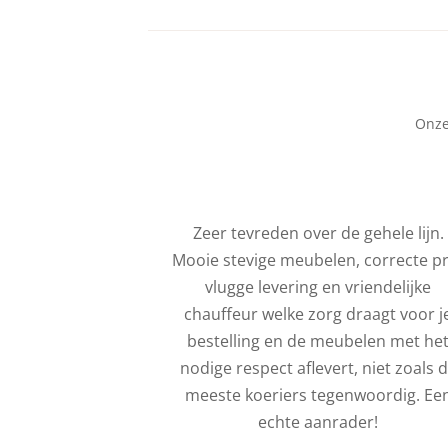
Onze
service. Het is
Zeer tevreden over de gehele lijn.
eel dat de
Mooie stevige meubelen, correcte pr
onteerd wordt
vlugge levering en vriendelijke
iteraard veel
chauffeur welke zorg draagt voor j
kt eveneens de
bestelling en de meubelen met he
e gebreken.
nodige respect aflevert, niet zoals 
ok pas betaald
meeste koeriers tegenwoordig. Ee
Allemaal dus
echte aanrader!