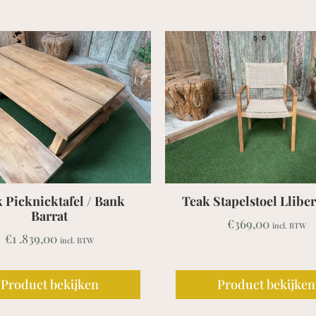
Teak Stapelstoel Lliber Beige
Teak Tuins
180/240x100 
€
369,00
incl. BTW
stapel
€
1 .209,
Product bekijken
Product