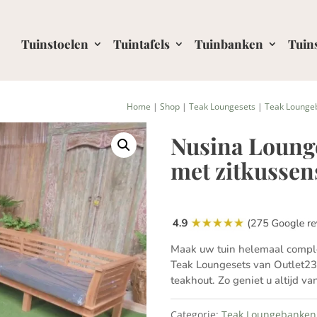
Tuinstoelen
Tuintafels
Tuinbanken
Tuin
Home
|
Shop
|
Teak Loungesets
|
Teak Lounge
Nusina Loun
met zitkussen
Maak uw tuin helemaal compl
Teak Loungesets van Outlet23
teakhout. Zo geniet u altijd 
Categorie:
Teak Loungebanken