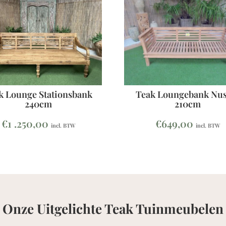
k Lounge Stationsbank
Teak Loungebank Nus
240cm
210cm
€
1 .250,00
€
649,00
incl. BTW
incl. BTW
Onze Uitgelichte Teak Tuinmeubelen