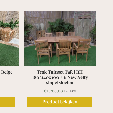
et Tafel RH
Teak Ligbed Barrat
+ 6 New Netty
€
539,00
incl. BTW
stoelen
00
incl. BTW
 bekijken
Product bekijken