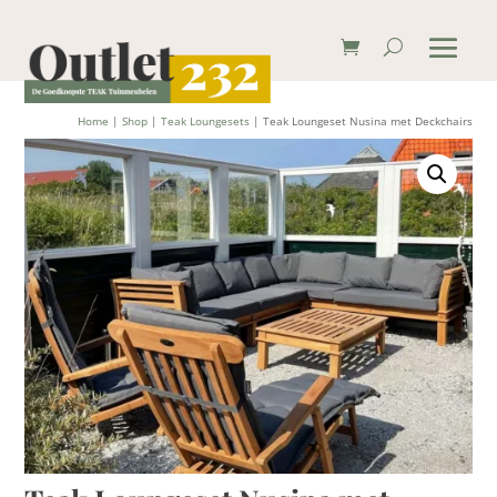
Home
|
Shop
|
Teak Loungesets
| Teak Loungeset Nusina met Deckchairs