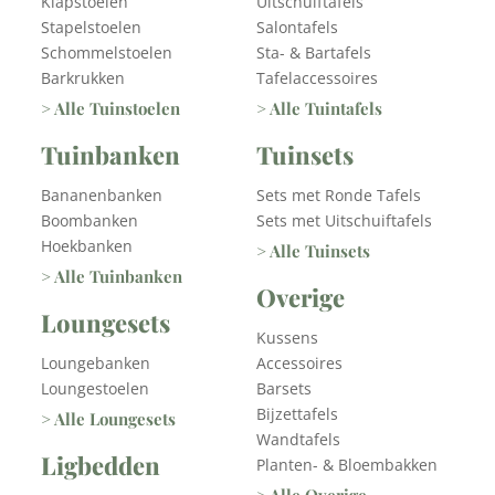
Klapstoelen
Uitschuiftafels
Stapelstoelen
Salontafels
Schommelstoelen
Sta- & Bartafels
Barkrukken
Tafelaccessoires
> Alle Tuinstoelen
> Alle Tuintafels
Tuinbanken
Tuinsets
Bananenbanken
Sets met Ronde Tafels
Boombanken
Sets met Uitschuiftafels
Hoekbanken
> Alle Tuinsets
> Alle Tuinbanken
Overige
Loungesets
Kussens
Loungebanken
Accessoires
Loungestoelen
Barsets
Bijzettafels
> Alle Loungesets
Wandtafels
Ligbedden
Planten- & Bloembakken