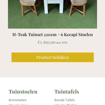
et 220cm + 6 Kecapi Stoelen
Teak Picknickt
€
3 .693,00
€
1 .83
incl. BTW
roduct bekijken
Produc
Tuinstoelen
Tuintafels
Armstoelen
Ronde Tafels