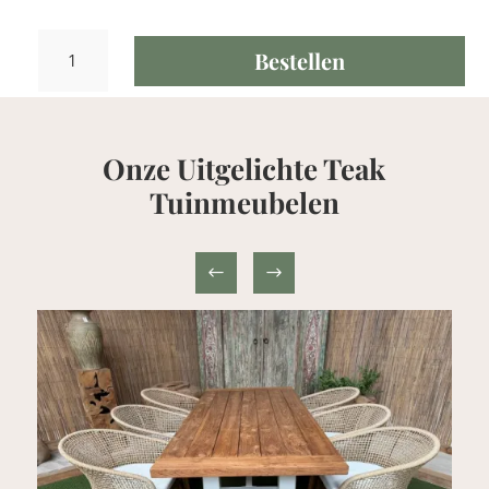
.391,00.
.12
Teak
Bestellen
Loungeset
Nusina
met
Deckchairs
Onze Uitgelichte Teak
aantal
Tuinmeubelen