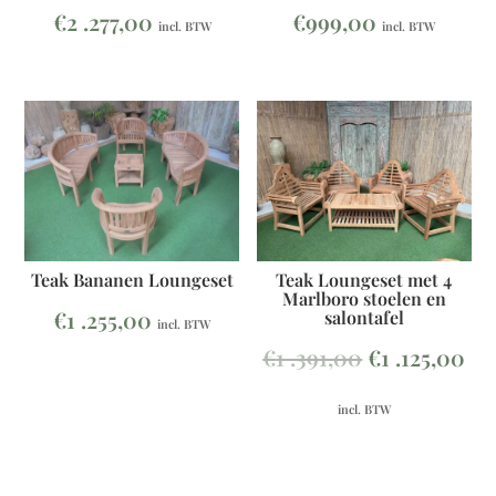
€
999,00
€
2 .277,00
incl. BTW
incl. BTW
Teak Loungeset met 4
Teak Bananen Loungeset
Marlboro stoelen en
€
1 .255,00
salontafel
incl. BTW
Oorspronkel
Hu
€
1 .391,00
€
1 .125,00
prijs
pri
incl. BTW
was:
is:
€1
€1