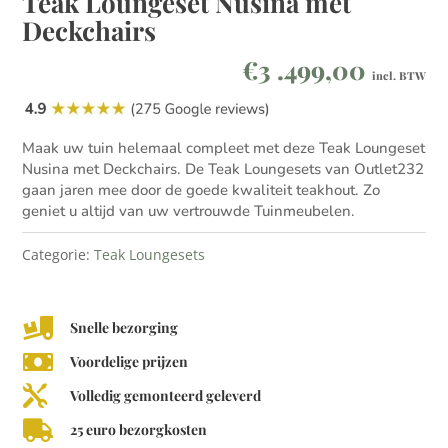
Teak Loungeset Nusina met
Deckchairs
€
3 .499,00
incl. BTW
Maak uw tuin helemaal compleet met deze Teak Loungeset
Nusina met Deckchairs. De Teak Loungesets van Outlet232
gaan jaren mee door de goede kwaliteit teakhout. Zo
geniet u altijd van uw vertrouwde Tuinmeubelen.
Categorie:
Teak Loungesets

Snelle bezorging

Voordelige prijzen

Volledig gemonteerd geleverd

25 euro bezorgkosten