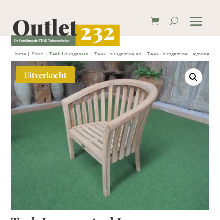
Home
|
Shop
|
Teak Loungesets
|
Teak Loungestoelen
| Teak Loungestoel Leynong
Uitverkocht