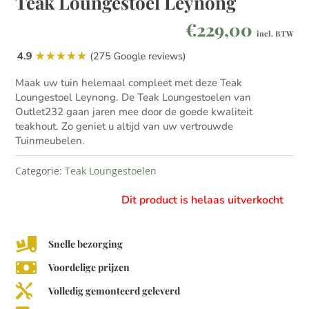
Teak Loungestoel Leynong
€
229,00
incl. BTW
Maak uw tuin helemaal compleet met deze Teak
Loungestoel Leynong. De Teak Loungestoelen van
Outlet232 gaan jaren mee door de goede kwaliteit
teakhout. Zo geniet u altijd van uw vertrouwde
Tuinmeubelen.
Categorie:
Teak Loungestoelen
Dit product is helaas uitverkocht

Snelle bezorging

Voordelige prijzen

Volledig gemonteerd geleverd