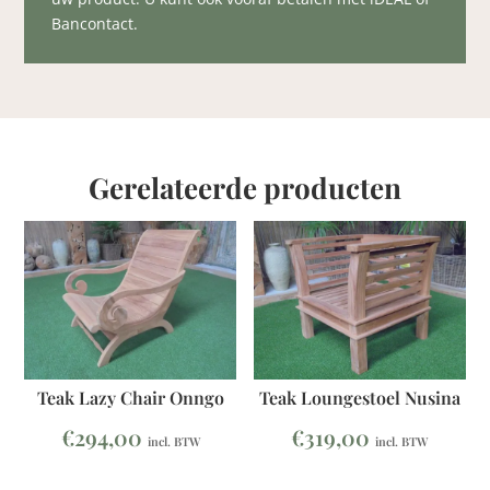
Bancontact.
Gerelateerde producten
Teak Lazy Chair Onngo
Teak Loungestoel Nusina
€
294,00
€
319,00
incl. BTW
incl. BTW