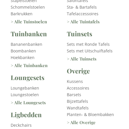
Stapelstoelen
Salontafels
Schommelstoelen
Sta- & Bartafels
Barkrukken
Tafelaccessoires
> Alle Tuinstoelen
> Alle Tuintafels
Tuinbanken
Tuinsets
Bananenbanken
Sets met Ronde Tafels
Boombanken
Sets met Uitschuiftafels
Hoekbanken
> Alle Tuinsets
> Alle Tuinbanken
Overige
Loungesets
Kussens
Loungebanken
Accessoires
Loungestoelen
Barsets
Bijzettafels
> Alle Loungesets
Wandtafels
Ligbedden
Planten- & Bloembakken
> Alle Overige
Deckchairs