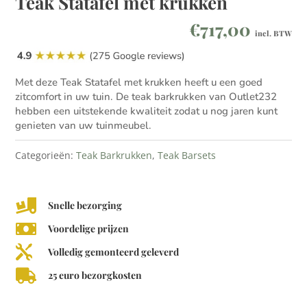
Teak Statafel met krukken
€
717,00
incl. BTW
Met deze Teak Statafel met krukken heeft u een goed
zitcomfort in uw tuin. De teak barkrukken van Outlet232
hebben een uitstekende kwaliteit zodat u nog jaren kunt
genieten van uw tuinmeubel.
Categorieën:
Teak Barkrukken
,
Teak Barsets

Snelle bezorging

Voordelige prijzen

Volledig gemonteerd geleverd

25 euro bezorgkosten