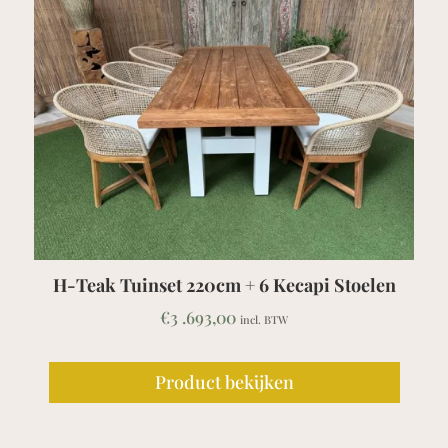
H-Teak Tuinset 220cm + 6 Kecapi Stoelen
Te
€
3 .693,00
incl. BTW
Product bekijken