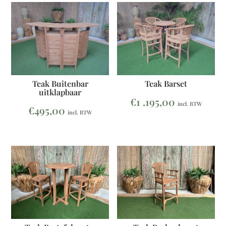
Teak Buitenbar
Teak Barset
uitklapbaar
€
1 .195,00
incl. BTW
€
495,00
incl. BTW