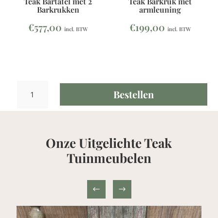
Teak Bartafel met 2
Teak Barkruk met
Barkrukken
armleuning
€
577,00
€
199,00
incl. BTW
incl. BTW
Teak
Bestellen
Statafel
met
krukken
aantal
Onze Uitgelichte Teak
Tuinmeubelen