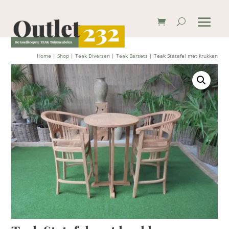
Home
|
Shop
|
Teak Diversen
|
Teak Barsets
| Teak Statafel met krukken