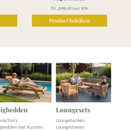
€
1 .209,00
incl. BTW
Product bekijken
Product beki
igbedden
Loungesets
eckchairs
Loungebanken
igbedden met Kussens
Loungestoelen