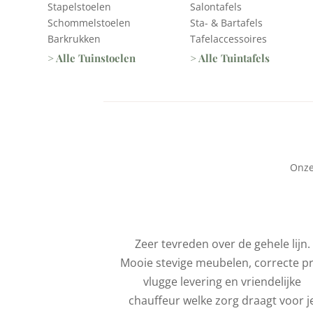
Stapelstoelen
Salontafels
Schommelstoelen
Sta- & Bartafels
Barkrukken
Tafelaccessoires
> Alle Tuinstoelen
> Alle Tuintafels
Onze
service. Het is
Zeer tevreden over de gehele lijn.
eel dat de
Mooie stevige meubelen, correcte pr
onteerd wordt
vlugge levering en vriendelijke
iteraard veel
chauffeur welke zorg draagt voor j