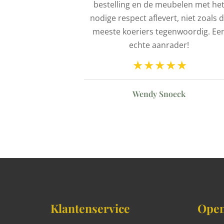
kt eveneens de
bestelling en de meubelen met he
e gebreken.
nodige respect aflevert, niet zoals 
ok pas betaald
meeste koeriers tegenwoordig. Ee
Allemaal dus
echte aanrader!
zeer tevreden
Wendy Snoeck
aer
Klantenservice
Open