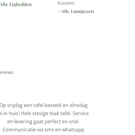
Kussens
 Alle Ligbedden
> Alle Loungesets
eviews.
Op vrijdag een tafel besteld en dinsdag
We hebbe
al in huis! Hele stevige teak tafel. Service
stoelen 
en levering gaat perfect en snel.
Mooie kwalit
Communicatie via sms en whatsapp
vriendelij