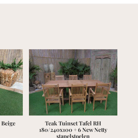
Teak Tuinset Tafel RH
Teak Ligbed B
80/240x100 + 6 New Netty
€
539,00
incl. 
stapelstoelen