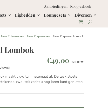
Aanbiedingen
|
Koopjeshoek
sets
Ligbedden
Loungesets
Diversen
|
Teak Tuinstoelen
|
Teak Klapstoelen
| Teak Klapstoel Lombok
el Lombok
€
49,00
incl. BTW
ok maakt u uw tuin helemaal af. De teak stoelen
tekende kwaliteit zodat u nog jaren kunt genieten