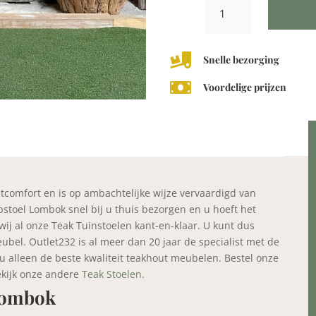
Teak
Klapstoel
Lombok
aantal

Snelle bezorging

Voordelige prijzen
itcomfort en is op ambachtelijke wijze vervaardigd van
stoel Lombok snel bij u thuis bezorgen en u hoeft het
 wij al onze Teak Tuinstoelen kant-en-klaar. U kunt dus
bel. Outlet232 is al meer dan 20 jaar de specialist met de
t u alleen de beste kwaliteit teakhout meubelen. Bestel onze
ekijk onze andere
Teak Stoelen
.
Lombok