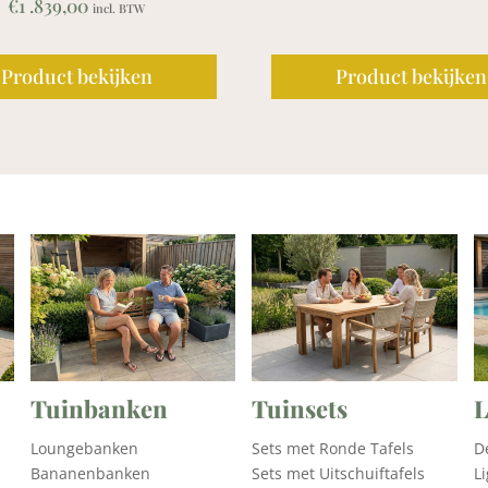
n
Product bekijken
Tuinsets
L
Tuinbanken
Sets met Ronde Tafels
D
Loungebanken
Sets met Uitschuiftafels
L
Bananenbanken