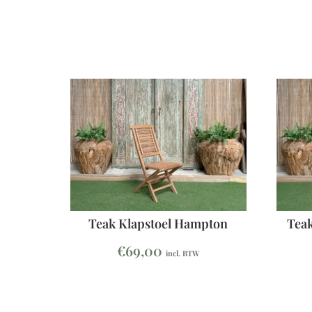
Teak Klapstoel Hampton
Teak
€
69,00
incl. BTW