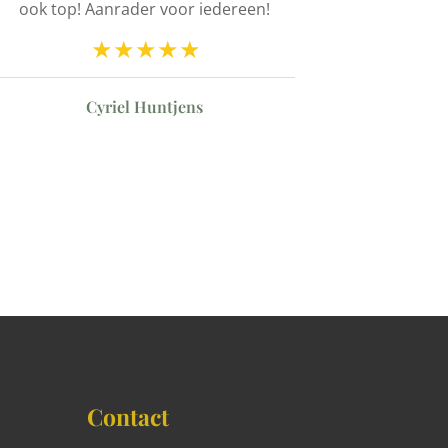
ook top! Aanrader voor iedereen!
snelle lever
Cyriel Huntjens
Barbar
Contact