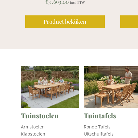
€
3 .693,00
€
1 .839,00
incl. BTW
incl. BTW
Product bekijken
Product bekijke
Tuinstoelen
Tuintafels
Armstoelen
Ronde Tafels
Klapstoelen
Uitschuiftafels