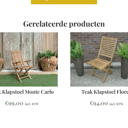
Gerelateerde producten
 Klapstoel Monte Carlo
Teak Klapstoel Flor
€
99,00
€
94,00
incl. BTW
incl. BTW