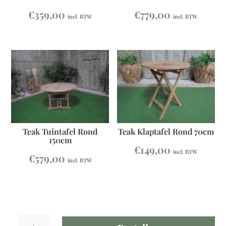
€
359,00
€
779,00
incl. BTW
incl. BTW
Teak Klaptafel Rond 70cm
Teak Tuintafel Rond
150cm
€
149,00
incl. BTW
€
579,00
incl. BTW
Teak