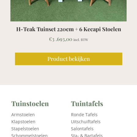
220cm + 6 Kecapi Stoelen
Teak Picknicktafe
693,00
€
1 .839,00
incl. BTW
uct bekijken
Product b
Tuinstoelen
Tuintafels
Armstoelen
Ronde Tafels
Klapstoelen
Uitschuiftafels
Stapelstoelen
Salontafels
Schommelstoelen
Sta- & Bartafels