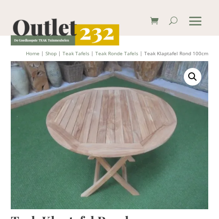
Home
|
Shop
|
Teak Tafels
|
Teak Ronde Tafels
| Teak Klaptafel Rond 100cm