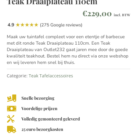
Teak Draaiplateau 110cm
€
229,00
incl. BTW
Maak uw tuintafel compleet voor een etentje of barbecue
met dit ronde Teak Draaiplateau 110cm. Een Teak
Draaiplateau van Outlet232 gaat jaren mee door de goede
kwaliteit teakhout. Bestel hem nu direct via onze webshop
en wij leveren hem snel bij thuis.
Categorie:
Teak Tafelaccessoires

Snelle bezorging

Voordelige prijzen

Volledig gemonteerd geleverd

25 euro bezorgkosten