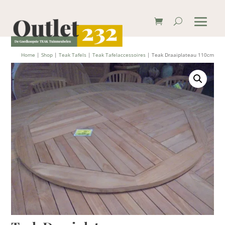
Home
|
Shop
|
Teak Tafels
|
Teak Tafelaccessoires
| Teak Draaiplateau 110cm