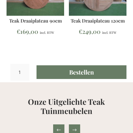
Teak Draaiplateau 90cm
Teak Draaiplateau 120cm
€
169,00
€
249,00
incl. BTW
incl. BTW
Teak
Bestellen
Draaiplateau
110cm
aantal
Onze Uitgelichte Teak
Tuinmeubelen