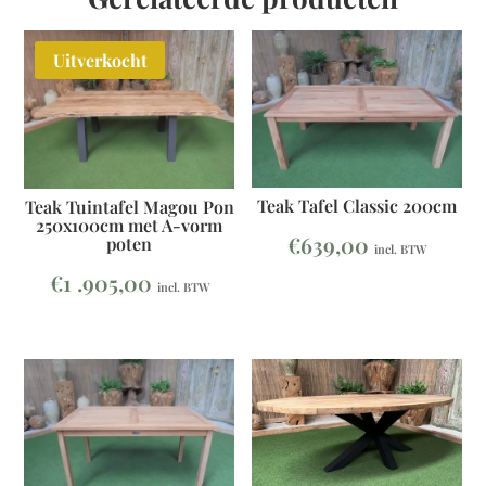
Uitverkocht
Teak Tafel Classic 200cm
Teak Tuintafel Magou Pon
250x100cm met A-vorm
€
639,00
poten
incl. BTW
€
1 .905,00
incl. BTW