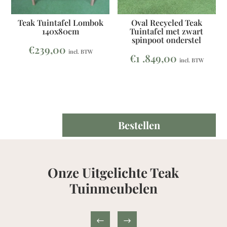
Teak Tuintafel Lombok
Oval Recycled Teak
140x80cm
Tuintafel met zwart
spinpoot onderstel
€
239,00
incl. BTW
€
1 .849,00
incl. BTW
Bestellen
Teak
Tuintafel
Buru
350x100cm
Onze Uitgelichte Teak
aantal
Tuinmeubelen