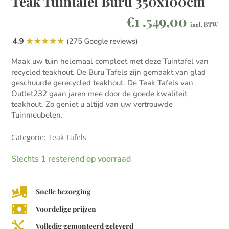
Teak Tuintafel Buru 350x100cm
€
1 .549,00
incl. BTW
Maak uw tuin helemaal compleet met deze Tuintafel van
recycled teakhout. De Buru Tafels zijn gemaakt van glad
geschuurde gerecycled teakhout. De Teak Tafels van
Outlet232 gaan jaren mee door de goede kwaliteit
teakhout. Zo geniet u altijd van uw vertrouwde
Tuinmeubelen.
Categorie:
Teak Tafels
Slechts 1 resterend op voorraad

Snelle bezorging

Voordelige prijzen

Volledig gemonteerd geleverd