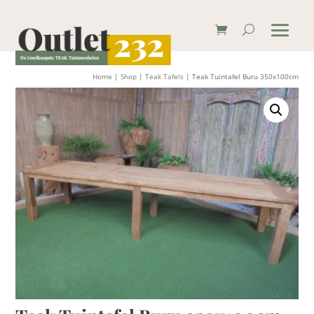
Home
|
Shop
|
Teak Tafels
| Teak Tuintafel Buru 350x100cm