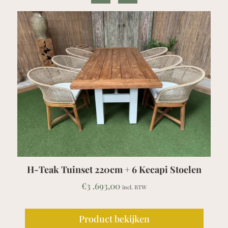
oelen
Teak Picknicktafel / Bank Barrat
€
1 .839,00
incl. BTW
Product bekijken