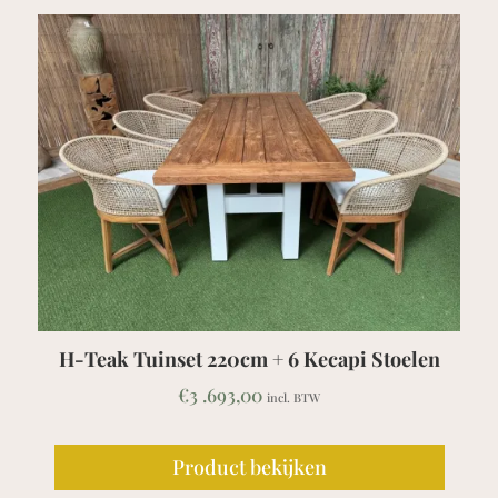
elen
Teak Picknicktafel / Bank Barrat
€
1 .839,00
incl. BTW
Product bekijken