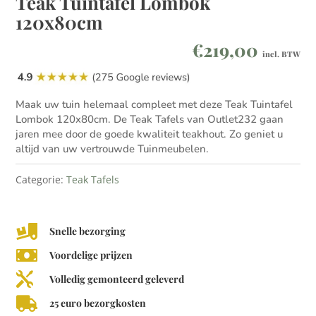
Teak Tuintafel Lombok
120x80cm
€
219,00
incl. BTW
Maak uw tuin helemaal compleet met deze Teak Tuintafel
Lombok 120x80cm. De Teak Tafels van Outlet232 gaan
jaren mee door de goede kwaliteit teakhout. Zo geniet u
altijd van uw vertrouwde Tuinmeubelen.
Categorie:
Teak Tafels

Snelle bezorging

Voordelige prijzen

Volledig gemonteerd geleverd

25 euro bezorgkosten