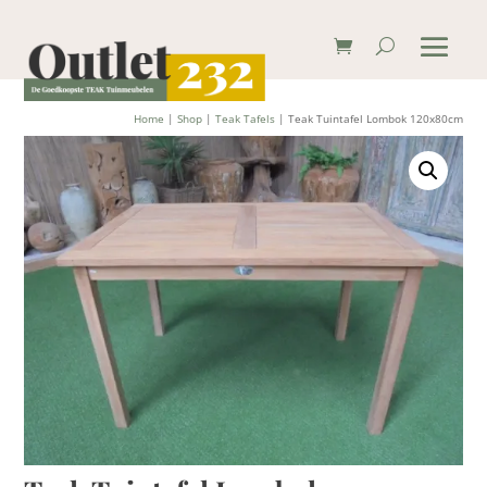
Home
|
Shop
|
Teak Tafels
| Teak Tuintafel Lombok 120x80cm