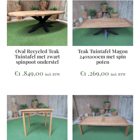
Oval Recycled Teak
Teak Tuintafel Magou
Tuintafel met zwart
240x100cm met spin
spinpoot onderstel
poten
€
1 .849,00
€
1 .269,00
incl. BTW
incl. BTW