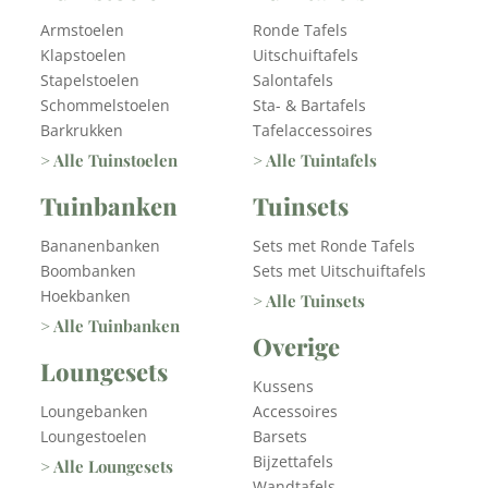
Armstoelen
Ronde Tafels
Klapstoelen
Uitschuiftafels
Stapelstoelen
Salontafels
Schommelstoelen
Sta- & Bartafels
Barkrukken
Tafelaccessoires
> Alle Tuinstoelen
> Alle Tuintafels
Tuinbanken
Tuinsets
Bananenbanken
Sets met Ronde Tafels
Boombanken
Sets met Uitschuiftafels
Hoekbanken
> Alle Tuinsets
> Alle Tuinbanken
Overige
Loungesets
Kussens
Loungebanken
Accessoires
Loungestoelen
Barsets
Bijzettafels
> Alle Loungesets
Wandtafels