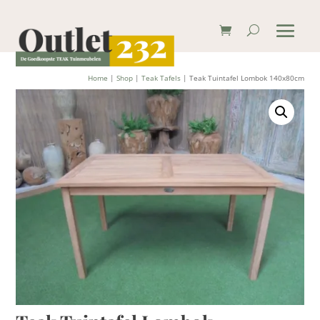
Home
|
Shop
|
Teak Tafels
| Teak Tuintafel Lombok 140x80cm