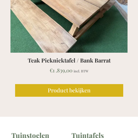
Teak Picknicktafel / Bank Barrat
€
1 .839,00
incl. BTW
Product bekijken
Tuinstoelen
Tuintafels