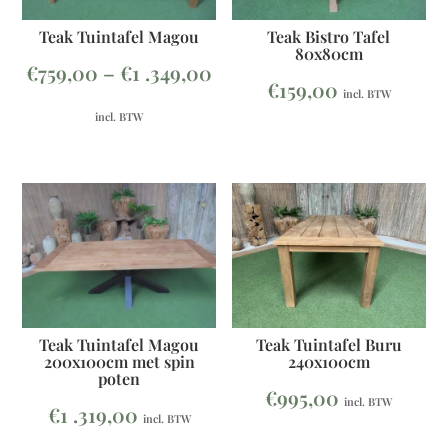
Teak Tuintafel Magou
Teak Bistro Tafel
80x80cm
€
759,00
–
€
1 .349,00
€
159,00
incl. BTW
incl. BTW
Teak Tuintafel Buru
Teak Tuintafel Magou
240x100cm
200x100cm met spin
poten
€
995,00
incl. BTW
€
1 .319,00
incl. BTW