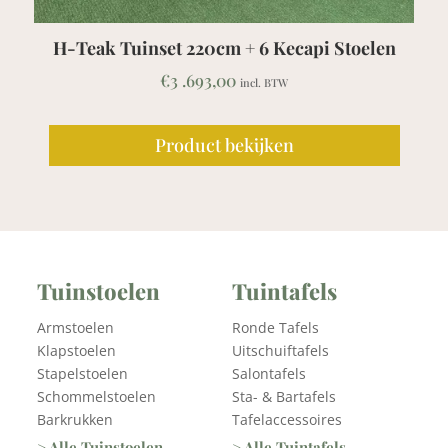
toelen
Teak Picknicktafel / Bank Barrat
€
1 .839,00
incl. BTW
Product bekijken
Tuinstoelen
Tuintafels
Armstoelen
Ronde Tafels
Klapstoelen
Uitschuiftafels
Stapelstoelen
Salontafels
Schommelstoelen
Sta- & Bartafels
Barkrukken
Tafelaccessoires
> Alle Tuinstoelen
> Alle Tuintafels