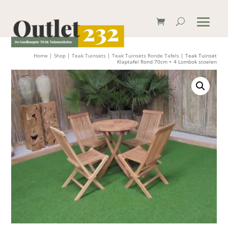
Home
|
Shop
|
Teak Tuinsets
|
Teak Tuinsets Ronde Tafels
| Teak Tuinset
Klaptafel Rond 70cm + 4 Lombok stoelen