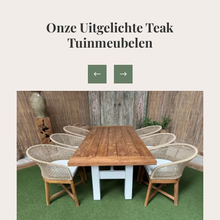
Rond
70cm
Onze Uitgelichte Teak
+
4
Tuinmeubelen
Lombok
stoelen
aantal