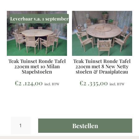
Leverbaar v.a. 1 september
Teak Tuinset Ronde Tafel
Teak Tuinset Ronde Tafel
220cm met 10 Milan
220cm met 8 New Netty
Stapelstoelen
stoelen & Draaiplateau
€
2 .124,00
€
2 .335,00
incl. BTW
incl. BTW
Teak
Bestellen
Tuinset
Klaptafel