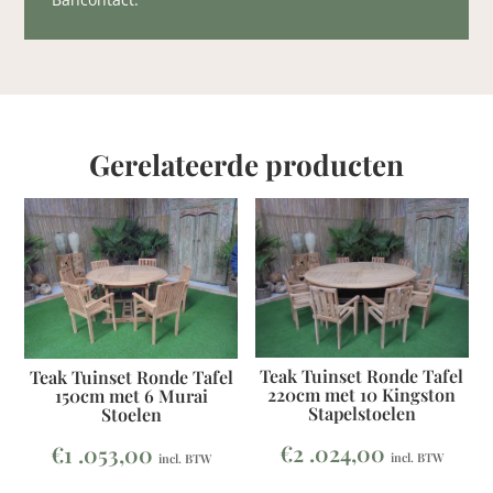
Gerelateerde producten
Teak Tuinset Ronde Tafel
Teak Tuinset Ronde Tafel
220cm met 10 Kingston
150cm met 6 Murai
Stapelstoelen
Stoelen
€
2 .024,00
€
1 .053,00
incl. BTW
incl. BTW