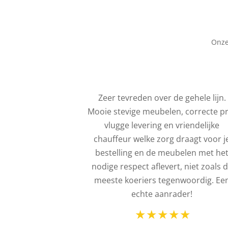
Onze
service. Het is
Zeer tevreden over de gehele lijn.
eel dat de
Mooie stevige meubelen, correcte pr
onteerd wordt
vlugge levering en vriendelijke
iteraard veel
chauffeur welke zorg draagt voor j
kt eveneens de
bestelling en de meubelen met he
e gebreken.
nodige respect aflevert, niet zoals 
ok pas betaald
meeste koeriers tegenwoordig. Ee
Allemaal dus
echte aanrader!
zeer tevreden