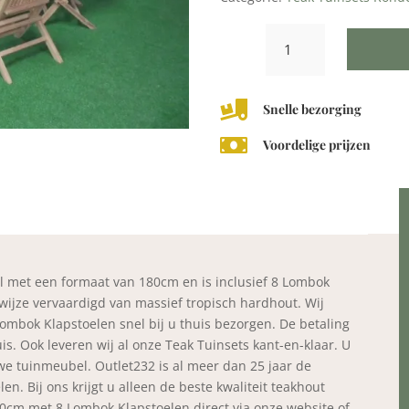
Teak
Tuinset
Ronde
Tafel

Snelle bezorging
180cm
met

Voordelige prijzen
8
Lombok
Klapstoelen
aantal
l met een formaat van 180cm en is inclusief 8 Lombok
wijze vervaardigd van massief tropisch hardhout. Wij
mbok Klapstoelen snel bij u thuis bezorgen. De betaling
is. Ook leveren wij al onze Teak Tuinsets kant-en-klaar. U
we tuinmeubel. Outlet232 is al meer dan 25 jaar de
en. Bij ons krijgt u alleen de beste kwaliteit teakhout
0cm met 8 Lombok Klapstoelen direct via onze website of