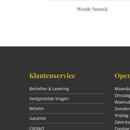
Wendy Snoeck
aer
Klantenservice
Open
Bestellen & Levering
Maanda
Dinsdag
Veelgestelde Vragen
Woensda
Betalen
Donderd
Vrijdag:
Garantie
Zaterda
Contact
Zondag: