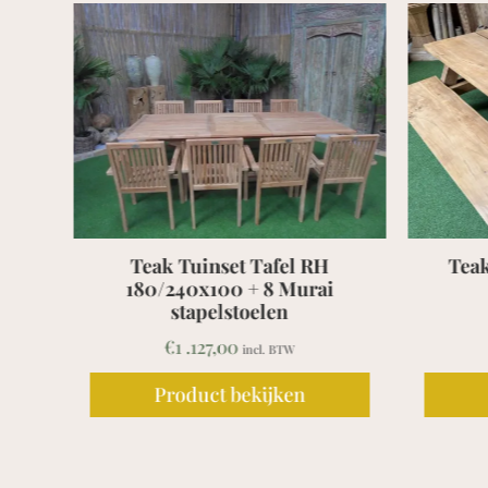
Teak Picknicktafel / Bank
Teak 
Barrat
€
1 .839,00
incl. BTW
Product bekijken