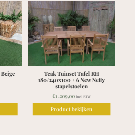
 RH
Teak Tuinset Klaptafel Rond
Netty
100cm + 4 Lombok stoelen
€
415,00
incl. BTW
Product bekijken