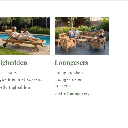
igbedden
Loungesets
eckchairs
Loungebanken
igbedden met Kussens
Loungestoelen
Kussens
 Alle Ligbedden
> Alle Loungesets