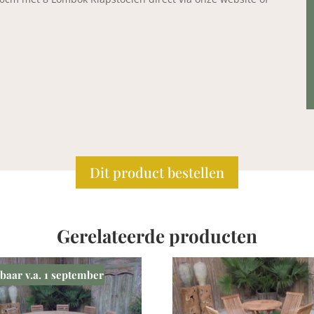
Dit product bestellen
Gerelateerde producten
baar v.a. 1 september