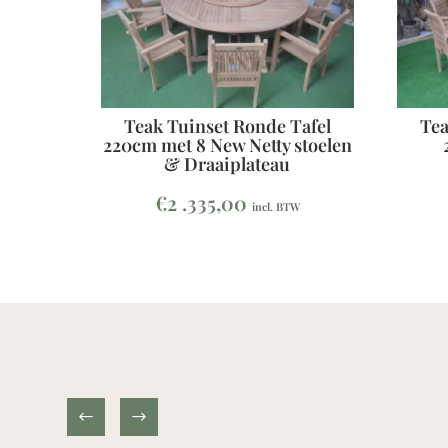
Teak Tuinset Ronde Tafel
Tea
220cm met 8 New Netty stoelen
& Draaiplateau
€
2 .335,00
incl. BTW