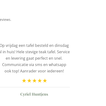
eviews.
Op vrijdag een tafel besteld en dinsdag
We hebbe
al in huis! Hele stevige teak tafel. Service
stoelen 
en levering gaat perfect en snel.
Mooie kwalit
Communicatie via sms en whatsapp
vriendelij
ook top! Aanrader voor iedereen!
snelle lever
Cyriel Huntjens
Barbar