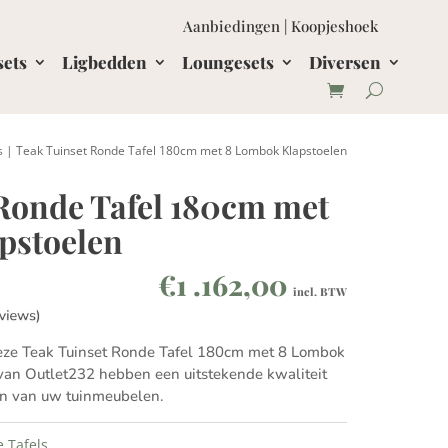
Aanbiedingen
|
Koopjeshoek
sets
Ligbedden
Loungesets
Diversen
s
| Teak Tuinset Ronde Tafel 180cm met 8 Lombok Klapstoelen
Ronde Tafel 180cm met
pstoelen
€
1 .162,00
incl. BTW
eze Teak Tuinset Ronde Tafel 180cm met 8 Lombok
 van Outlet232 hebben een uitstekende kwaliteit
ten van uw tuinmeubelen.
 Tafels