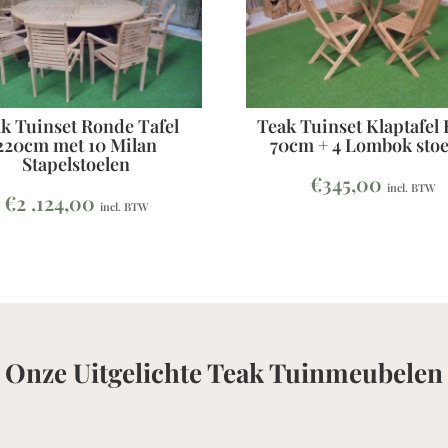
k Tuinset Ronde Tafel
Teak Tuinset Klaptafel
220cm met 10 Milan
70cm + 4 Lombok stoe
Stapelstoelen
€
345,00
incl. BTW
€
2 .124,00
incl. BTW
Onze Uitgelichte Teak Tuinmeubelen