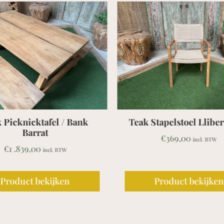
Stapelstoel Lliber Beige
Teak Tuinset Tafel
180/240x100 + 6 New 
€
369,00
incl. BTW
stapelstoelen
€
1 .209,00
incl. BTW
Product bekijken
Product bekijken