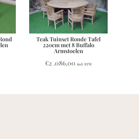
 Rond
Teak Tuinset Ronde Tafel
len
220cm met 8 Buffalo
Armstoelen
€
2 .086,00
incl. BTW