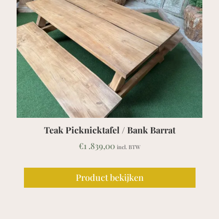
 Bank Barrat
Teak Stapelstoel Lliber 
€
369,00
. BTW
incl. BTW
jken
Product bekijken