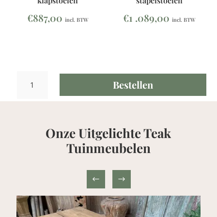
klapstoelen
stapelstoelen
€
887,00
€
1 .089,00
incl. BTW
incl. BTW
Teak
Bestellen
Tuinset
Tafel
RH
200/300x120
Onze Uitgelichte Teak
+
8
Tuinmeubelen
Kingston
stapelstoelen
aantal