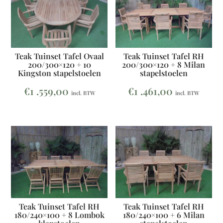
Teak Tuinset Tafel Ovaal
Teak Tuinset Tafel RH
200/300×120 + 10
200/300×120 + 8 Milan
Kingston stapelstoelen
stapelstoelen
€
1 .559,00
€
1 .461,00
incl. BTW
incl. BTW
Teak Tuinset Tafel RH
Teak Tuinset Tafel RH
180/240×100 + 8 Lombok
180/240×100 + 6 Milan