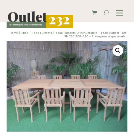
Home
|
Shop
|
Teak Tuinsets
|
Teak Tuinsets Uitschuiftafels
| Teak Tuinset Tafel
RH 200/300×120 + 8 Kingston stapelstoelen