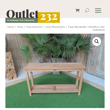
Home
|
Shop
|
Teak Diversen
|
Teak Wandtafels
| Teak Wandtafel 140x40cm met
onderblad