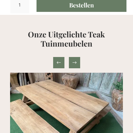
Bestellen
Wandtafel
140x40cm
met
onderblad
Onze Uitgelichte Teak
aantal
Tuinmeubelen