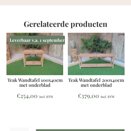
Gerelateerde producten
Leverbaar v.a. 1 september
Teak Wandtafel 100x40cm
Teak Wandtafel 200x40cm
met onderblad
met onderblad
€
254,00
€
379,00
incl. BTW
incl. BTW
Teak