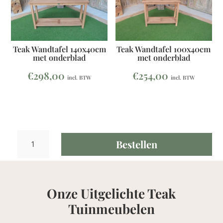
Teak Wandtafel 140x40cm
Teak Wandtafel 100x40cm
met onderblad
met onderblad
€
298,00
€
254,00
incl. BTW
incl. BTW
Teak
Bestellen
Wandtafel
200x40cm
met
onderblad
Onze Uitgelichte Teak
aantal
Tuinmeubelen