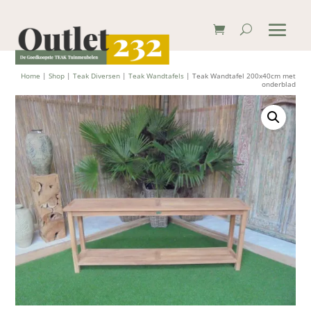
Home
|
Shop
|
Teak Diversen
|
Teak Wandtafels
| Teak Wandtafel 200x40cm met
onderblad