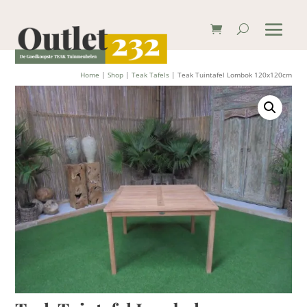
Home
|
Shop
|
Teak Tafels
| Teak Tuintafel Lombok 120x120cm