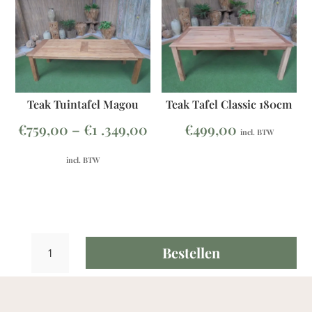
Teak Tafel Classic 180cm
Teak Tuintafel Magou
€
499,00
€
759,00
–
€
1 .349,00
incl. BTW
incl. BTW
Teak
Bestellen
Tuintafel
Lombok
120x120cm
aantal