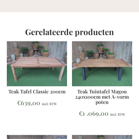
Gerelateerde producten
Teak Tafel Classic 200cm
Teak Tuintafel Magou
240x100cm met A-vorm
€
639,00
poten
incl. BTW
€
1 .069,00
incl. BTW