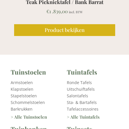
Teak Picknicktafel / Bank Barrat
€
1 .839,00
incl. BTW
Product bekijken
Tuinstoelen
Tuintafels
Armstoelen
Ronde Tafels
Klapstoelen
Uitschuiftafels
Stapelstoelen
Salontafels
Schommelstoelen
Sta- & Bartafels
Barkrukken
Tafelaccessoires
> Alle Tuinstoelen
> Alle Tuintafels
Tuinbanken
Tuinsets